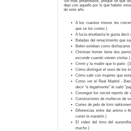
Sin más preámbulos, porque sé que la
dejo con aquello por lo que habéis es
de este año.
A los cuantos meses les crecen
que se los cortes.
)
A lucía etxebarría le gusta decir g
Baladas del renacimiento que sal
Belen esteban como disfrazarse 
Christian horner tiene dos perro
esconde cuando vienen visitas.
)
Cmmi y la madre que lo pario (
S
Cómo distinguir el sexo de los lo
Cómo salir con mujeres que esta
Como ver el Real Madrid - Barc
decir "e ilegalmente" le salió "p
Conseguir los secret reports de 
Constructores de muñecos de ven
Cortes de pelo de kimi raikkonen
Diferencias entre dar animo o lle
correr la maratón.
)
El video del timo del euromill
mucho.
)