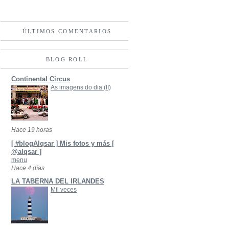
ÚLTIMOS COMENTARIOS
BLOG ROLL
Continental Circus
As imagens do dia (II)
Hace 19 horas
[ #blogAlqsar ] Mis fotos y más [
@alqsar ]
menu
Hace 4 días
LA TABERNA DEL IRLANDES
Mil veces