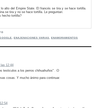
lo alto del Empire State. El francés se tira y se hace tortilla.
hina se tira y no se hace tortilla. Le preguntan:
hecho tortilla?
TTO
 GOOGLE
,
ENAJENACIONES VARIAS
,
ENAMORAMIENTOS
 las 12:44
s testiculos a los perros chihuahuños". :O
esas cosas. Y mucho ánimo para continuar.
 12:54