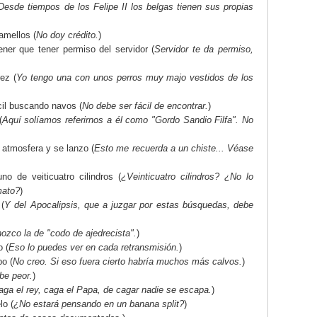
Desde tiempos de los Felipe II los belgas tienen sus propias
amellos (
No doy crédito.
)
ner que tener permiso del servidor (
Servidor te da permiso,
ez (
Yo tengo una con unos perros muy majo vestidos de los
cil buscando navos (
No debe ser fácil de encontrar.
)
(
Aquí solíamos referirnos a él como "Gordo Sandio Filfa". No
 atmosfera y se lanzo (
Esto me recuerda a un chiste... Véase
no de veiticuatro cilindros (
¿Veinticuatro cilindros? ¿No lo
mato?
)
(
Y del Apocalipsis, que a juzgar por estas búsquedas, debe
ozco la de "codo de ajedrecista".
)
o (
Eso lo puedes ver en cada retransmisión.
)
bo (
No creo. Si eso fuera cierto habría muchos más calvos.
)
be peor.
)
aga el rey, caga el Papa, de cagar nadie se escapa.
)
lo (
¿No estará pensando en un banana split?
)