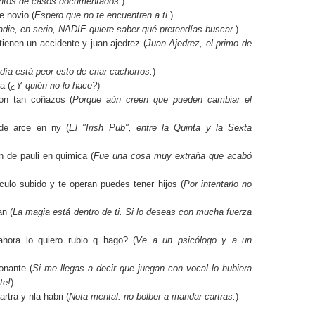
ntos de casos documentados.
)
 novio (
Espero que no te encuentren a ti.
)
die, en serio, NADIE quiere saber qué pretendías buscar.
)
tienen un accidente y juan ajedrez (
Juan Ajedrez, el primo de
día está peor esto de criar cachorros.
)
a (
¿Y quién no lo hace?
)
on tan coñazos (
Porque aún creen que pueden cambiar el
de arce en ny (
El "Irish Pub", entre la Quinta y la Sexta
n de pauli en quimica (
Fue una cosa muy extraña que acabó
culo subido y te operan puedes tener hijos (
Por intentarlo no
n (
La magia está dentro de ti. Si lo deseas con mucha fuerza
ahora lo quiero rubio q hago? (
Ve a un psicólogo y a un
onante (
Si me llegas a decir que juegan con vocal lo hubiera
te!
)
rtra y nla habri (
Nota mental: no bolber a mandar cartras.
)