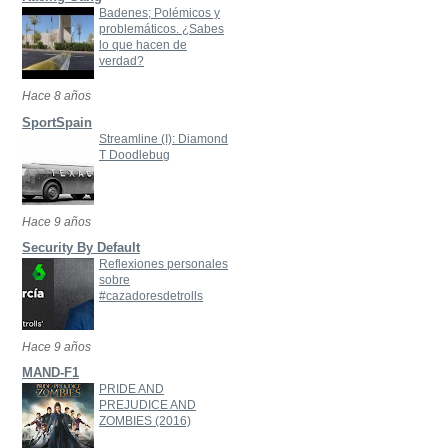
Badenes; Polémicos y
problemáticos. ¿Sabes
lo que hacen de
verdad?
Hace 8 años
SportSpain
Streamline (I): Diamond
T Doodlebug
Hace 9 años
Security By Default
Reflexiones personales
sobre
#cazadoresdetrolls
Hace 9 años
MAND-F1
PRIDE AND
PREJUDICE AND
ZOMBIES (2016)