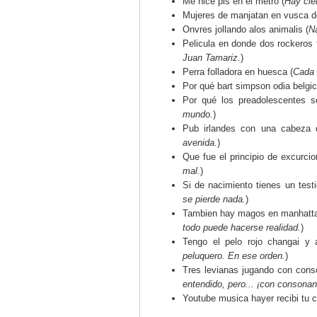
Me hice pis en el metro (
Hay cie
Mujeres de manjatan en vusca de
Onvres jollando alos animalis (
Na
Pelicula en donde dos rockeros 
Juan Tamariz.
)
Perra folladora en huesca (
Cada 
Por qué bart simpson odia belgic
Por qué los preadolescentes s
mundo.
)
Pub irlandes con una cabeza 
avenida.
)
Que fue el principio de excurcio
mal.
)
Si de nacimiento tienes un testi
se pierde nada.
)
Tambien hay magos en manhatta
todo puede hacerse realidad.
)
Tengo el pelo rojo changai y 
peluquero. En ese orden.
)
Tres levianas jugando con cons
entendido, pero... ¡con consonan
Youtube musica hayer recibi tu ca