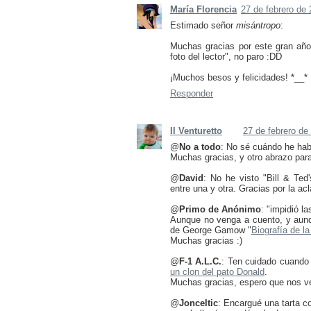
María Florencia
27 de febrero de 
Estimado señor
misántropo
:
Muchas gracias por este gran año
foto del lector", no paro :DD
¡Muchos besos y felicidades! *__*
Responder
Il Venturetto
27 de febrero de
@
No a todo
: No sé cuándo he hab
Muchas gracias, y otro abrazo para 
@
David
: No he visto "Bill & Te
entre una y otra. Gracias por la acl
@
Primo de Anónimo
: "impidió l
Aunque no venga a cuento, y aunqu
de George Gamow "
Biografía de la
Muchas gracias :)
@
F-1 A.L.C.
: Ten cuidado cuando 
un clon del pato Donald
.
Muchas gracias, espero que nos v
@
Jonceltic
: Encargué una tarta co