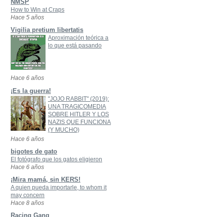
NMSP
How to Win at Craps
Hace 5 años
Vigilia pretium libertatis
Aproximación teórica a
lo que está pasando
Hace 6 años
¡Es la guerra!
"JOJO RABBIT" (2019):
UNA TRAGICOMEDIA
SOBRE HITLER Y LOS
NAZIS QUE FUNCIONA
(Y MUCHO)
Hace 6 años
bigotes de gato
El fotógrafo que los gatos eligieron
Hace 6 años
¡Mira mamá, sin KERS!
A quien pueda importarle, to whom it
may concern
Hace 8 años
Racing Gang