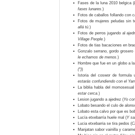
Fases de la luna 2010 belgica (
fases lunares.
)
Fotos de caballos follando con c
Fotos de mujeres peludas sin te
allá tú.
)
Fotos de perros jugando al ajedr
Village People.
)
Fotos de tias bacaciones en bra
Gonzalo serrano, gordo grosero 
le echamos de menos.
)
Hombre que fue en un globo a la
(
*
)
)
Istoria del coswor de formula u
estarás confundiendo con el Ya
La biblia habla del momosesual 
estar cerca.
)
Lesion jugando a ajedrez (
Yo con
Lobato besando el culo de alons
Lobato esta calvo por que es bo
Lucía etxebarría huele mal (
Y sa
Lucia etxebarria se tira pedos (
C
Manjatan sabor vainilla y carame