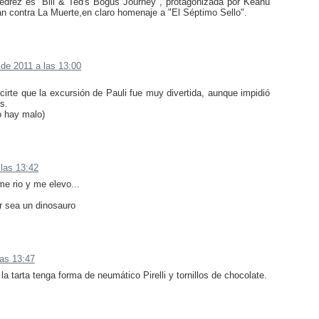
ajedrez es "Bill & Ted's Bogus Journey", protagonizada por Keanu
 contra La Muerte,en claro homenaje a "El Séptimo Sello".
 de 2011 a las 13:00
irte que la excursión de Pauli fue muy divertida, aunque impidió
s.
o hay malo)
 las 13:42
me rio y me elevo...
r sea un dinosauro
las 13:47
la tarta tenga forma de neumático Pirelli y tornillos de chocolate.