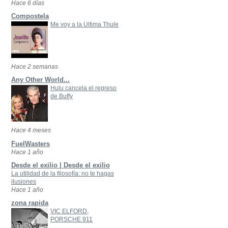
Hace 6 días
Compostela
Me voy a la Ultima Thule
Hace 2 semanas
Any Other World...
Hulu cancela el regreso
de Buffy
Hace 4 meses
FuelWasters
Hace 1 año
Desde el exilio | Desde el exilio
La utilidad de la filosofía: no te hagas
ilusiones
Hace 1 año
zona rapida
VIC ELFORD,
PORSCHE 911