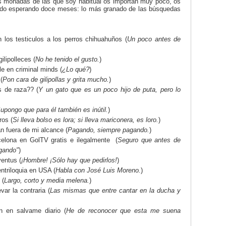
s moñadas de las que soy habitual os importan muy poco, os
tado esperando doce meses: lo más granado de las búsquedas
 los testiculos a los perros chihuahuños (
Un poco antes de
ilipolleces (
No he tenido el gusto.
)
e en criminal minds (
¿Lo qué?
)
(
Pon cara de gilipollas y grita mucho.
)
s de raza?? (
Y un gato que es un poco hijo de puta, pero lo
upongo que para él también es inútil.
)
ros (
Si lleva bolso es lora; si lleva mariconera, es loro.
)
n fuera de mi alcance (
Pagando, siempre pagando.
)
elona en GolTV gratis e ilegalmente (
Seguro que antes de
agando"
)
ventus (
¡Hombre! ¡Sólo hay que pedirlos!
)
triloquia en USA (
Habla con José Luis Moreno.
)
 (
Largo, corto y media melena.
)
var la contraria (
Las mismas que entre cantar en la ducha y
on en salvame diario (
He de reconocer que esta me suena