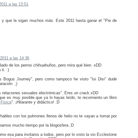
2011 a las 13:51
 y que le sigan muchos más. Este 2011 hasta ganar el "Pie de
 2011 a las 14:36
lado de los perros chihuahuños, pero mira qué bien. xDD
ti. :)
d's Bogus Journey", pero como tampoco he visto "Isi Disi" dudé
aración. ;)
as relaciones sexuales electrónicas". Eres un crack xDD
e es muy posible que ya lo hayas leído, te recomiento un libro
 Fisica
". ¡Hilarante y didáctico! :D
hables con los pulmones llenos de helio no te vayan a tomar por
eamos mucho tiempo por la blogosfera ;D
mo esa para invitaros a todos, pero por lo visto la vio Ecclestone