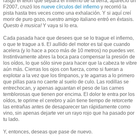
rasgó el telón que separa el infierno de la tierra, apareció un
F2007, cruzó los
nueve círculos del infierno
y recorrió la
pista hasta tres veces como una exhalación.
Y si aquí creí
morir de puro gozo, nuestro amigo italiano entró en éxtasis.
Questo è musica!
Y vaya si lo era.
Cada pasada hace que desees que se lo trague el infierno,
o que te trague a ti. El aullido del motor es tal que cuando
acelera (y lo hace a poco más de 10 metros) no puedes ver.
Instintivamente abres la boca para compensar la presión de
los oídos, lo que sólo sirve para hacer que la cabeza te vibre
aún más. Cierras los ojos con fuerza, como si fueran a
explotar a la vez que los tímpanos, y te agarras a lo primero
que pillas para no caerte al suelo de culo. Las rodillas se
entrechocan, y apenas aguantan el peso de las carnes
temblorosas que tienen por encima. El dolor te entra por los
oídos, te oprime el cerebro y aún tiene tiempo de retorcerte
las entrañas antes de desaparecer tan rápidamente como
vino, sin apenas dejarte ver un rayo rojo que ha pasado por
tu lado.
Y, entonces, deseas que pase de nuevo.