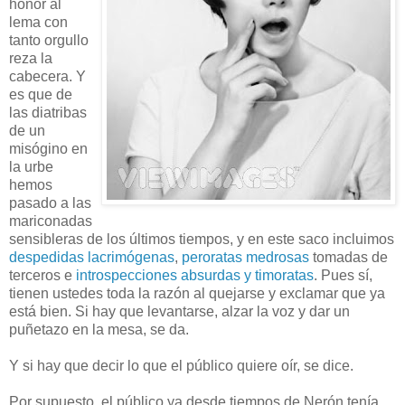
honor al
lema con
tanto orgullo
reza la
cabecera. Y
es que de
las diatribas
de un
misógino en
la urbe
hemos
pasado a las
mariconadas
sensibleras de los últimos tiempos, y en este saco incluimos
despedidas lacrimógenas
,
peroratas medrosas
tomadas de
terceros e
introspecciones absurdas y timoratas
. Pues sí,
tienen ustedes toda la razón al quejarse y exclamar que ya
está bien. Si hay que levantarse, alzar la voz y dar un
puñetazo en la mesa, se da.
Y si hay que decir lo que el público quiere oír, se dice.
Por supuesto, el público ya desde tiempos de Nerón tenía