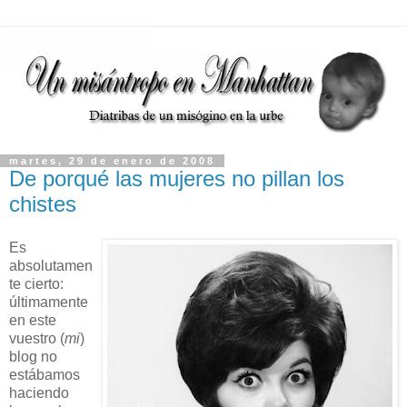
martes, 29 de enero de 2008
De porqué las mujeres no pillan los
chistes
Es
absolutamen
te cierto:
últimamente
en este
vuestro (
mi
)
blog no
estábamos
haciendo