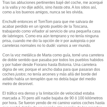
Tras las abluciones pertinentes bajé del coche, me acerqué
a la valla y no dije
adiós
, sino
hasta otra
. A los sitios así,
como a los buenos amigos, nunca se les olvida.
Enchufé entonces el TomTom para que me salvara de
acabar perdido en un ignoto pueblo de la Toscana,
trabajando como viñador al servicio de una pequeña casa
de labriegos. Como era aún temprano y no tenía ninguna
prisa, cuando me dio la opción de ir por autopista o por
carreteras normales no lo dudé: vamos a ver mundo.
Con la voz metálica de Marta como guía, tomé una carretera
de doble sentido que pasaba por todos los pueblos habidos
y por haber desde Fiorano hasta Bolonia. Una carretera
digna de ver, porque el ancho daba para que pasaran dos
coches
justos
; no tenía arcenes y más allá del borde del
asfalto había un terraplén que no debía bajar del medio
metro de desnivel.
El tráfico era denso y la limitación de velocidad estaba
marcada a 70 pero allí nadie bajaba de 90 ó 100 kilómetros
por hora. Se fueron yendo de mi camino varios coches hasta