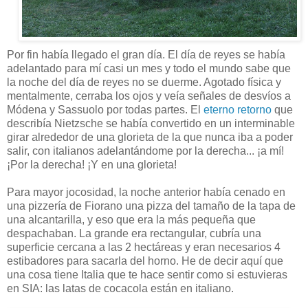
Por fin había llegado el gran día. El día de reyes se había
adelantado para mí casi un mes y todo el mundo sabe que
la noche del día de reyes no se duerme. Agotado física y
mentalmente, cerraba los ojos y veía señales de desvíos a
Módena y Sassuolo por todas partes. El
eterno retorno
que
describía Nietzsche se había convertido en un interminable
girar alrededor de una glorieta de la que nunca iba a poder
salir, con italianos adelantándome por la derecha... ¡a mí!
¡Por la derecha! ¡Y en una glorieta!
Para mayor jocosidad, la noche anterior había cenado en
una pizzería de Fiorano una pizza del tamaño de la tapa de
una alcantarilla, y eso que era la más pequeña que
despachaban. La grande era rectangular, cubría una
superficie cercana a las 2 hectáreas y eran necesarios 4
estibadores para sacarla del horno. He de decir aquí que
una cosa tiene Italia que te hace sentir como si estuvieras
en SIA: las latas de cocacola están en italiano.