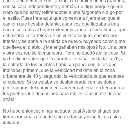
que acabé detrás de un camión. Un camión de los grandes,
con su caja independiente y demás. Lo digo porque quede
claro que no estoy refiriéndome a una furgoneta o algo por
el estilo. Pues hete aquí que comencé a fijarme en que el
camión que llevaba delante, cada vez que llegaba a una
curva, se ceñía al borde exterior pisando la línea blanca que
delimitaba la carretera de un vuelco seguro, cortaba por
interior y se abría a la salida de nuevo, huyendo como alma
que lleva el diablo. ¿Me engañaban mis ojos? No. Una, otra
y otra vez repitió la maniobra. Pero no quedó ahí la cosa. Si
ya he dicho antes que la carretera estaba "limitada" a 70, a
la entrada de los pueblos había un panel con luces que
indicaba, primero, que la velocidad máxima en la zona
urbana era de 40 y, segundo, la velocidad a la que estabas
circulando. Si ya estaba yo deslumbrado con las dotes
piloteadoras del camión en carretera abierta, en llegando a
los pueblos fue demasiado para mí: ¡el camión me dejaba
atrás!
No hubo entonces ninguna duda: cual Asterix el galo por
tierras romanas no pude sino exclamar ¡están locos estos
italianos!