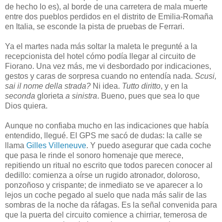
de hecho lo es), al borde de una carretera de mala muerte
entre dos pueblos perdidos en el distrito de Emilia-Romaña
en Italia, se esconde la pista de pruebas de Ferrari.
Ya el martes nada más soltar la maleta le pregunté a la
recepcionista del hotel cómo podía llegar al circuito de
Fiorano. Una vez más, me vi desbordado por indicaciones,
gestos y caras de sorpresa cuando no entendía nada.
Scusi,
sai il nome della strada?
Ni idea.
Tutto
diritto
, y en la
seconda
glorieta
a sinistra
. Bueno, pues que sea lo que
Dios quiera.
Aunque no confiaba mucho en las indicaciones que había
entendido, llegué. El GPS me sacó de dudas: la calle se
llama
Gilles Villeneuve
. Y puedo asegurar que cada coche
que pasa le rinde el sonoro homenaje que merece,
repitiendo un ritual no escrito que todos parecen conocer al
dedillo: comienza a oírse un rugido atronador, doloroso,
ponzoñoso y crispante; de inmediato se ve aparecer a lo
lejos un coche pegado al suelo que nada más salir de las
sombras de la noche da ráfagas. Es la señal convenida para
que la puerta del circuito comience a chirriar, temerosa de