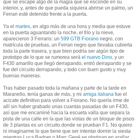
que se escape algo de la magia que se esconde en su
interior, y, antes de que pueda siquiera abrirse un palmo, un
Ferrari esté detenido frente a la puerta.
Ya el
martes
, en algo más de una hora y media que estuve
en la puerta aguantando la noche, el frío y la nieve,
aparecieron 3 Ferraris: un
599 GTB Fiorano
negro, con
matrícula de pruebas, un Ferrari negro que llevaba cubierta
toda la parte trasera, y que bien podría ser algún tipo de
prototipo de lo que se rumorea será
el nuevo Dino
, y un
F430 amarillo que llegó derrapando, entró derrapando y se
fue del circuito derrapando, y todo con buen gusto y muy
buenas maneras.
Tras haber pasado toda la mañana y parte de la tarde en
Maranello, tenía ganas de más, y mi
amiga italiana
fue el
acicate definitivo para volver a Fiorano. No quería irme de
allí sin haber grabado unas cuantas pasadas de un F430,
así que me encaminé hacia la escueta valla que separa la
pista de una calle en la que las vistas de un bloque de pisos
de 3 plantas es un circuito donde se prueban F1. No quiero
ni imaginarme lo que tiene que ser intentar dormir la siesta
mientras Luca Badoer o Marc Gené se obstinan en arañar