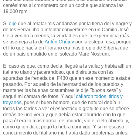
centésimas al cronómetro con un coche que alcanza las
19.000 rpm.
Si
dije
que al relatar mis andanzas por la tierra del vinagre y
de los Ferrari iba a intentar convertirme en un Camilo José
Cela venido a menos, la verdad es que la experiencia más
se asemeja a la de
Antón Chéjov
por la estepa rusa, porque
el frío que hacía en Fiorano era más propio de Siberia que
de un país embutido en el soleado Mare Nostrum.
El caso es que, como decía, llegué a la valla; y había allí un
italiano ufano y jacarandoso, que disfrutaba con las
apuradas de frenada del F430 que en ese momento estaba
pasando. Por aquello de la hermandad de los pueblos y
mantener las buenas costumbres le dije
"buona sera
"
y
saqué mi cámara de fotos. Y aquí
callaron todos, tirios y
troyanos
, pues el buen hombre, que de natural debía ir
todas las tardes a ver el espectáculo gratuito que se ofrece
detrás de una verja y que debía estar aburrido con lo que
para él era lo más normal del mundo, vio el cielo abierto, y,
como quien dice, pegó la hebra conmigo. Y si mi escaso
conocimiento del italiano me había dado problemas antes,