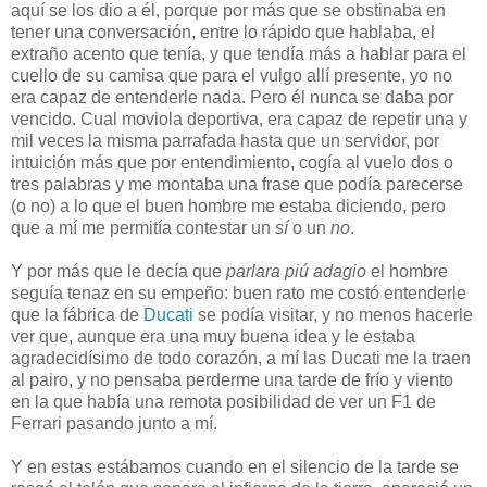
aquí se los dio a él, porque por más que se obstinaba en
tener una conversación, entre lo rápido que hablaba, el
extraño acento que tenía, y que tendía más a hablar para el
cuello de su camisa que para el vulgo allí presente, yo no
era capaz de entenderle nada. Pero él nunca se daba por
vencido. Cual moviola deportiva, era capaz de repetir una y
mil veces la misma parrafada hasta que un servidor, por
intuición más que por entendimiento, cogía al vuelo dos o
tres palabras y me montaba una frase que podía parecerse
(o no) a lo que el buen hombre me estaba diciendo, pero
que a mí me permitía contestar un
sí
o un
no
.
Y por más que le decía que
parlara piú adagio
el hombre
seguía tenaz en su empeño: buen rato me costó entenderle
que la fábrica de
Ducati
se podía visitar, y no menos hacerle
ver que, aunque era una muy buena idea y le estaba
agradecidísimo de todo corazón, a mí las Ducati me la traen
al pairo, y no pensaba perderme una tarde de frío y viento
en la que había una remota posibilidad de ver un F1 de
Ferrari pasando junto a mí.
Y en estas estábamos cuando en el silencio de la tarde se