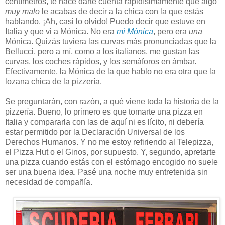
centímetros, te hace darte cuenta rapidísimamente que algo
muy malo
le acabas de decir a la chica con la que estás
hablando. ¡Ah, casi lo olvido! Puedo decir que estuve en
Italia y que vi a Mónica. No era
mi Mónica
, pero era
una
Mónica. Quizás tuviera las curvas más pronunciadas que la
Bellucci, pero a mí, como a los italianos, me gustan las
curvas, los coches rápidos, y los semáforos en ámbar.
Efectivamente, la Mónica de la que hablo no era otra que la
lozana chica de la pizzería.
Se preguntarán, con razón, a qué viene toda la historia de la
pizzería. Bueno, lo primero es que tomarte una pizza en
Italia y compararla con las de aquí ni es lícito, ni debería
estar permitido por la Declaración Universal de los
Derechos Humanos. Y no me estoy refiriendo al Telepizza,
el Pizza Hut o el Ginos, por supuesto. Y, segundo, apretarte
una pizza cuando estás con el estómago encogido no suele
ser una buena idea. Pasé una noche muy entretenida sin
necesidad de compañía.