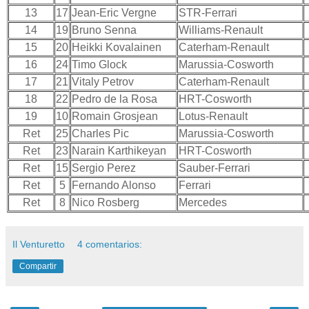
13
17
Jean-Eric Vergne
STR-Ferrari
14
19
Bruno Senna
Williams-Renault
15
20
Heikki Kovalainen
Caterham-Renault
16
24
Timo Glock
Marussia-Cosworth
17
21
Vitaly Petrov
Caterham-Renault
18
22
Pedro de la Rosa
HRT-Cosworth
19
10
Romain Grosjean
Lotus-Renault
Ret
25
Charles Pic
Marussia-Cosworth
Ret
23
Narain Karthikeyan
HRT-Cosworth
Ret
15
Sergio Perez
Sauber-Ferrari
Ret
5
Fernando Alonso
Ferrari
Ret
8
Nico Rosberg
Mercedes
Il Venturetto
4 comentarios:
Compartir