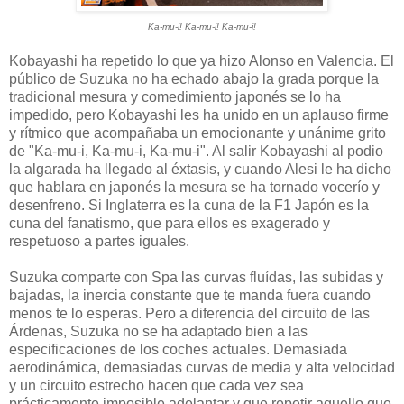
Ka-mu-i! Ka-mu-i! Ka-mu-i!
Kobayashi ha repetido lo que ya hizo Alonso en Valencia. El
público de Suzuka no ha echado abajo la grada porque la
tradicional mesura y comedimiento japonés se lo ha
impedido, pero Kobayashi les ha unido en un aplauso firme
y rítmico que acompañaba un emocionante y unánime grito
de "Ka-mu-i, Ka-mu-i, Ka-mu-i". Al salir Kobayashi al podio
la algarada ha llegado al éxtasis, y cuando Alesi le ha dicho
que hablara en japonés la mesura se ha tornado vocerío y
desenfreno. Si Inglaterra es la cuna de la F1 Japón es la
cuna del fanatismo, que para ellos es exagerado y
respetuoso a partes iguales.
Suzuka comparte con Spa las curvas fluídas, las subidas y
bajadas, la inercia constante que te manda fuera cuando
menos te lo esperas. Pero a diferencia del circuito de las
Árdenas, Suzuka no se ha adaptado bien a las
especificaciones de los coches actuales. Demasiada
aerodinámica, demasiadas curvas de media y alta velocidad
y un circuito estrecho hacen que cada vez sea
prácticamente imposible adelantar y que repetir aquello que