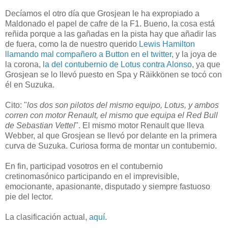
Decíamos el otro día que Grosjean le ha expropiado a
Maldonado el papel de cafre de la F1. Bueno, la cosa está
reñida porque a las gañadas en la pista hay que añadir las
de fuera, como la de nuestro querido
Lewis Hamilton
llamando mal compañero a Button en el twitter
, y la joya de
la corona,
la del contubernio de Lotus contra Alonso
, ya que
Grosjean se lo llevó puesto en Spa y Räikkönen se tocó con
él en Suzuka.
Cito: "
los dos son pilotos del mismo equipo, Lotus, y ambos
corren con motor Renault, el mismo que equipa el Red Bull
de Sebastian Vettel
". El mismo motor Renault que lleva
Webber, al que Grosjean se llevó por delante en la primera
curva de Suzuka. Curiosa forma de montar un contubernio.
En fin, participad vosotros en el contubernio
cretinomasónico participando en el imprevisible,
emocionante, apasionante, disputado y siempre fastuoso
pie del lector.
La clasificación actual,
aquí
.