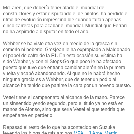
McLaren, que debería tener atado el mundial de
constructores y estar disputando el de pilotos, ha perdido el
ritmo de evolución imprescindible cuando faltan apenas
cinco carreras para acabar el mundial. Mundial que Ferrari
no ha aspirado a disputar en todo el año.
Webber se ha visto otra vez en medio de la gresca sin
comerlo ni beberlo. Grosjean le ha expropiado a Maldonado
el papel de cafre de la F1. En esta ocasión su víctima ha
sido Webber, y con el Stop&Go que poco le ha afectado
puesto que tuvo que entrar a cambiar alerón en la primera
vuelta y acabó abandonando. Al que no le habrá hecho
ninguna gracia es a Webber, que de tener un podio al
alcance ha tenido que partirse la cara por un noveno puesto.
Vettel tiene el campeonato al alcance de la mano. Parece
un sinsentido yendo segundo, pero el título ya no está en
manos de Alonso, sino que sería Vettel el que tendría que
empeñarse en perderlo.
Repasad el resto de lo que ha acontecido en Suzuka
leyendo los blogs de mis amigos
MFAL
,
J.Arce
,
Martín