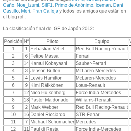
Caño
,
Noe_Izumi
,
SilF1
,
Primo de Anónimo
,
Iceman
,
Dani
Castillo
,
Meri
,
Fran Calleja
y todos los amigos que están en
el blog roll.
La clasificación final del GP de Japón 2012:
Posición
Nº
Piloto
Equipo
1
1
Sebastian Vettel
Red Bull Racing-Renault
2
6
Felipe Massa
Ferrari
3
14
Kamui Kobayashi
Sauber-Ferrari
4
3
Jenson Button
McLaren-Mercedes
5
4
Lewis Hamilton
McLaren-Mercedes
6
9
Kimi Räikkönen
Lotus-Renault
7
12
Nico Hulkenberg
Force India-Mercedes
8
18
Pastor Maldonado
Williams-Renault
9
2
Mark Webber
Red Bull Racing-Renault
10
16
Daniel Ricciardo
STR-Ferrari
11
7
Michael Schumacher
Mercedes
12
11
Paul di Resta
Force India-Mercedes