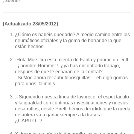
¡Suerte!
[Actualizado 28/05/2012]
¿Cómo os habéis quedado? A medio camino entre los
neumáticos oficiales y la goma de borrar de la que
están hechos.
-Hola Moe, tira esta mierda de Fanta y ponme un Duff..
- ¡ hombre Hommer !, ¿ya has encontrado trabajo,
despues de que te echaran de la central?
- Si Moe ahora recauhuto rosquillas,... eh digo gomas
para unos italininis..
.- Siguiendo nuestra linea de favorecer el espectaculo
y la igualdad con continuas investigaciones y nuevos
desarrollos, desde Pirelli hemos decidido que la rueda
delantera va a ganar siempre a la trasera...
¿CAPITO...?
Y después de años de desarrollo, miles de horas de