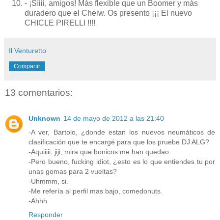
- ¡Síiii, amigos! Más flexible que un Boomer y más
duradero que el Cheiw. Os presento ¡¡¡ El nuevo
CHICLE PIRELLI !!!!
Il Venturetto
Compartir
13 comentarios:
Unknown
14 de mayo de 2012 a las 21:40
-A ver, Bartolo, ¿donde estan los nuevos neumáticos de
clasificación que te encargé para que los pruebe DJ ALG?
-Aquiiiii, jiji, mira que bonicos me han quedao.
-Pero bueno, fucking idiot, ¿esto es lo que entiendes tu por
unas gomas para 2 vueltas?
-Uhmmm, si.
-Me refería al perfil mas bajo, comedonuts.
-Ahhh
Responder