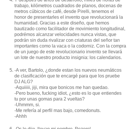
trabajo, kilómetros cuadrados de planos, docenas de
metros cúbicos de café, desde Pirelli, tenemos el
honor de presentarles el invento que revolucionará la
humanidad. Gracias a este diseño, que hemos
bautizado como facilitador de movimiento longitudinal,
podrémos alcanzar velocidades nunca vistas, que
podrán sin duda rivalizar con criaturas del señor tan
importantes como la vaca o la codorniz. Con la compra
de un juego de este revolucionario invento se llevará
un lote de nuestro producto insignia: los calendarios.
-A ver, Bartolo, ¿donde estan los nuevos neumáticos
de clasificación que te encargé para que los pruebe
DJ ALG?
-Aquiiiii, jiji, mira que bonicos me han quedao.
-Pero bueno, fucking idiot, ¿esto es lo que entiendes
tu por unas gomas para 2 vueltas?
-Uhmmm, si.
-Me refería al perfil mas bajo, comedonuts.
-Ahhh
-Os lo dije, llevan mi nombre. Pozero!