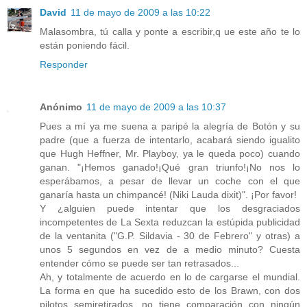
David
11 de mayo de 2009 a las 10:22
Malasombra, tú calla y ponte a escribir,q ue este año te lo
están poniendo fácil.
Responder
Anónimo
11 de mayo de 2009 a las 10:37
Pues a mí ya me suena a paripé la alegría de Botón y su
padre (que a fuerza de intentarlo, acabará siendo igualito
que Hugh Heffner, Mr. Playboy, ya le queda poco) cuando
ganan. "¡Hemos ganado!¡Qué gran triunfo!¡No nos lo
esperábamos, a pesar de llevar un coche con el que
ganaría hasta un chimpancé! (Niki Lauda dixit)". ¡Por favor!
Y ¿alguien puede intentar que los desgraciados
incompetentes de La Sexta reduzcan la estúpida publicidad
de la ventanita ("G.P. Sildavia - 30 de Febrero" y otras) a
unos 5 segundos en vez de a medio minuto? Cuesta
entender cómo se puede ser tan retrasados...
Ah, y totalmente de acuerdo en lo de cargarse el mundial.
La forma en que ha sucedido esto de los Brawn, con dos
pilotos semiretirados, no tiene comparación con ningún