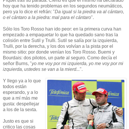
Piquet tras su parada. Cierto es que él mismo ha declarado
hoy que ha tenido problemas en los segundos neumáticos,
pero ya lo dice el refrán: "
Da igual si la piedra va al cántaro,
o el cántaro a la piedra: mal para el cántaro
".
Sólo los Toro Rosso han ido peor: en la primera curva han
empezado a empaquetar lo que ha quedado sano tras la
colisión entre Sutil y Trulli. Sutil se salía por la izquierda,
Trulli, por la derecha, y los dos volvían a la pista por el
mismo sitio: por donde venían los Toro Rosso. Buemi y
Bourdais: dos pilotos, un parte al seguro. Como decía el
señor Burns, "
yo me voy por mi izquierda, yo me voy por mi
izquierda, ustedes se van a la mierd...
".
Y llego ya a lo que
todos están
esperando, y a lo
que a mí más me
gusta: despellejar
a los de la sexta.
Justo es que si
critico las cosas