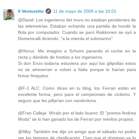
Il Venturetto
11 de mayo de 2009 a las 10:01
@David: Los ingenieros del muro no estaban pendientes de
las telemetrías. Estaban echando una partida de hundir la
flota por computador. Cuando se paró Raikkonen se oyó a
Domenicalli diciendo: "a la mierda el submarino".
@Horus: Me imagino a Schumi parando el coche en la
recta y dándole de hostias a los ingenieros.
Si don Enzo todavía estuviera por aquí los gilipollas estos
no se atreverían a volver a Italia porque lo harían para
firmar finiquitos.
@F-1 ALC: Como dices en tu blog, los Ferrari están en
excelente forma, pero para el campeonato de ciclismo. Y
seguro que les pillarían con nandrolona.
@Fran Calleja: Míralo por el lado bueno: El "premio Andrea
Moda" se lo han ganado los de Ferrari por méritos propios.
@Alby: También me dijo un amigo que el sábado no podía
ver los tiempos de clasificación. Creo que el domingo ya lo