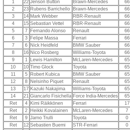
1
22
Jenson Button
Brawn-Mercedes
66
2
23
Rubens Barrichello
Brawn-Mercedes
66
3
14
Mark Webber
RBR-Renault
66
4
15
Sebastian Vettel
RBR-Renault
66
5
7
Fernando Alonso
Renault
66
6
3
Felipe Massa
Ferrari
66
7
6
Nick Heidfeld
BMW Sauber
66
8
16
Nico Rosberg
Williams-Toyota
66
9
1
Lewis Hamilton
McLaren-Mercedes
65
10
10
Timo Glock
Toyota
65
11
5
Robert Kubica
BMW Sauber
65
12
8
Nelsinho Piquet
Renault
65
13
17
Kazuki Nakajima
Williams-Toyota
65
14
21
Giancarlo Fisichella
Force India-Mercedes
65
Ret
4
Kimi Räikkönen
Ferrari
17
Ret
2
Heikki Kovalainen
McLaren-Mercedes
7
Ret
9
Jarno Trulli
Toyota
0
Ret
12
Sebastien Buemi
STR-Ferrari
0