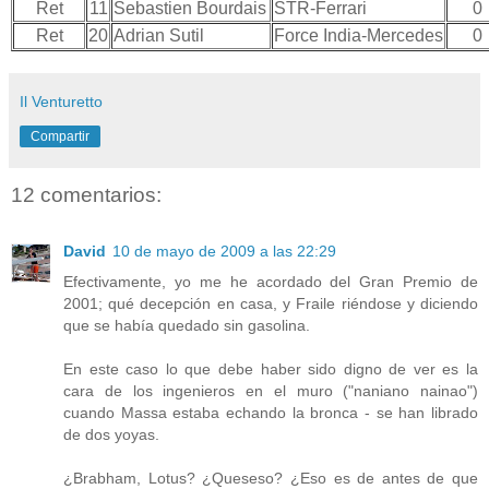
Ret
11
Sebastien Bourdais
STR-Ferrari
0
Ret
20
Adrian Sutil
Force India-Mercedes
0
Il Venturetto
Compartir
12 comentarios:
David
10 de mayo de 2009 a las 22:29
Efectivamente, yo me he acordado del Gran Premio de
2001; qué decepción en casa, y Fraile riéndose y diciendo
que se había quedado sin gasolina.
En este caso lo que debe haber sido digno de ver es la
cara de los ingenieros en el muro ("naniano nainao")
cuando Massa estaba echando la bronca - se han librado
de dos yoyas.
¿Brabham, Lotus? ¿Queseso? ¿Eso es de antes de que