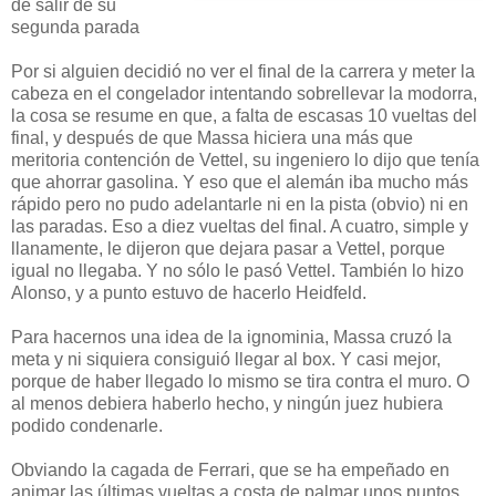
de salir de su
segunda parada
Por si alguien decidió no ver el final de la carrera y meter la
cabeza en el congelador intentando sobrellevar la modorra,
la cosa se resume en que, a falta de escasas 10 vueltas del
final, y después de que Massa hiciera una más que
meritoria contención de Vettel, su ingeniero lo dijo que tenía
que ahorrar gasolina. Y eso que el alemán iba mucho más
rápido pero no pudo adelantarle ni en la pista (obvio) ni en
las paradas. Eso a diez vueltas del final. A cuatro, simple y
llanamente, le dijeron que dejara pasar a Vettel, porque
igual no llegaba. Y no sólo le pasó Vettel. También lo hizo
Alonso, y a punto estuvo de hacerlo Heidfeld.
Para hacernos una idea de la ignominia, Massa cruzó la
meta y ni siquiera consiguió llegar al box. Y casi mejor,
porque de haber llegado lo mismo se tira contra el muro. O
al menos debiera haberlo hecho, y ningún juez hubiera
podido condenarle.
Obviando la cagada de Ferrari, que se ha empeñado en
animar las últimas vueltas a costa de palmar unos puntos