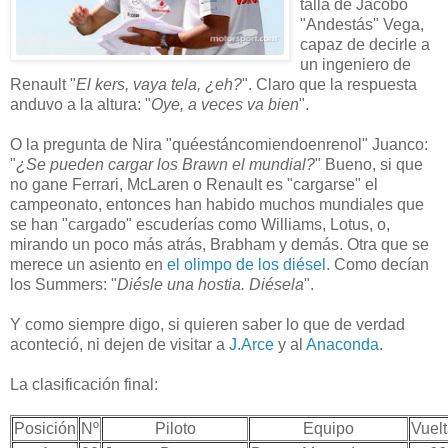
talla de Jacobo
"Andestás" Vega,
capaz de decirle a
un ingeniero de
Renault "
El kers, vaya tela, ¿eh?
". Claro que la respuesta
anduvo a la altura: "
Oye, a veces va bien
".
O la pregunta de Nira "quéestáncomiendoenrenol" Juanco:
"
¿Se pueden cargar los Brawn el mundial?
" Bueno, si que
no gane Ferrari, McLaren o Renault es "cargarse" el
campeonato, entonces han habido muchos mundiales que
se han "cargado" escuderías como Williams, Lotus, o,
mirando un poco más atrás, Brabham y demás. Otra que se
merece un asiento en
el olimpo de los diésel
. Como decían
los Summers: "
Diésle una hostia. Diésela
".
Y como siempre digo, si quieren saber lo que de verdad
aconteció, ni dejen de visitar a
J.Arce
y al
Anaconda
.
La clasificación final:
Posición
Nº
Piloto
Equipo
Vuel