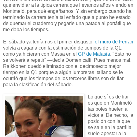
que envidiar a la típica carrera que llevamos años viendo en
Montmeló, para qué engañarnos. Y sin embargo cuando ha
terminado la carrera tenía tal enfado que a punto he estado
de quemar el cuaderno y pegarle una patada al portátil que
me daba los tiempos.
El sábado ya teníamos el primer disgusto:
el muro de Ferrari
volvía a cagarla con la estimación de tiempos de la Q1,
como ya hicieran con Massa en el
GP de Malasia
. "Esto no
se volverá a repetir" —decía Domenicalli. Pues menos mal.
Raikkonen quedó eliminado con el decimosexto mejor
tiempo en la Q1 porque a algún lumbreras italiano se le
ocurrió que los tiempos de los terceros libres son de fiar
para la clasificación del sábado.
Lo que sí es de fiar
es que en Montmeló
las poles huelen a
victoria. De hecho, la
posición con la que
se sale en la parrilla
suele apestar a la