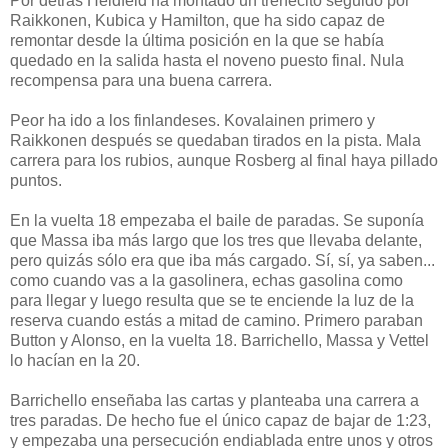
Por detrás Heidfeld ha montado un trenecito seguido por
Raikkonen, Kubica y Hamilton, que ha sido capaz de
remontar desde la última posición en la que se había
quedado en la salida hasta el noveno puesto final. Nula
recompensa para una buena carrera.
Peor ha ido a los finlandeses. Kovalainen primero y
Raikkonen después se quedaban tirados en la pista. Mala
carrera para los rubios, aunque Rosberg al final haya pillado
puntos.
En la vuelta 18 empezaba el baile de paradas. Se suponía
que Massa iba más largo que los tres que llevaba delante,
pero quizás sólo era que iba más cargado. Sí, sí, ya saben...
como cuando vas a la gasolinera, echas gasolina como
para llegar y luego resulta que se te enciende la luz de la
reserva cuando estás a mitad de camino. Primero paraban
Button y Alonso, en la vuelta 18. Barrichello, Massa y Vettel
lo hacían en la 20.
Barrichello enseñaba las cartas y planteaba una carrera a
tres paradas. De hecho fue el único capaz de bajar de 1:23,
y empezaba una persecución endiablada entre unos y otros