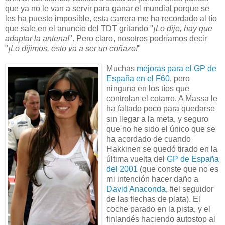
que ya no le van a servir para ganar el mundial porque se
les ha puesto imposible, esta carrera me ha recordado al tío
que sale en el anuncio del TDT gritando "
¡Lo dije, hay que
adaptar la antena!
". Pero claro, nosotros podríamos decir
"
¡Lo dijimos, esto va a ser un coñazo!
"
Muchas
mejoras para el GP de
España en el F60
, pero
ninguna en los tíos que
controlan el cotarro. A Massa le
ha faltado poco para quedarse
sin llegar a la meta, y seguro
que no he sido el único que se
ha acordado de cuando
Hakkinen se quedó tirado en la
última vuelta del
GP de España
del 2001
(que conste que no es
mi intención hacer daño a
David Anaconda
, fiel seguidor
de las flechas de plata). El
coche parado en la pista, y el
finlandés haciendo autostop al